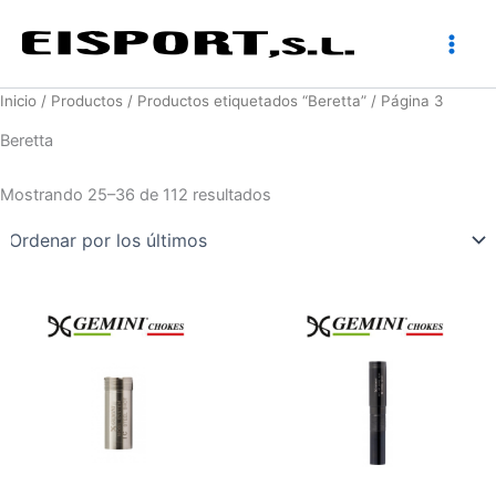
Ir
al
contenido
Inicio
/
Productos
/
Productos etiquetados “Beretta”
/ Página 3
Beretta
Ordenado
Mostrando 25–36 de 112 resultados
por
los
últimos