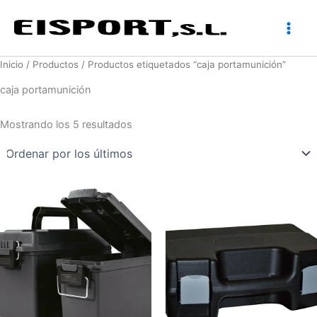
Ir
al
contenido
Inicio
/
Productos
/ Productos etiquetados “caja portamunición”
caja portamunición
Ordenado
Mostrando los 5 resultados
por
los
últimos