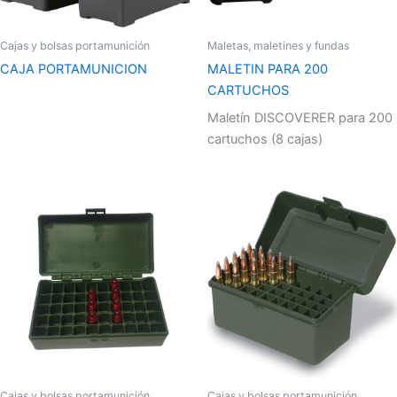
Cajas y bolsas portamunición
Maletas, maletines y fundas
CAJA PORTAMUNICION
MALETIN PARA 200
CARTUCHOS
Maletín DISCOVERER para 200
cartuchos (8 cajas)
Cajas y bolsas portamunición
Cajas y bolsas portamunición