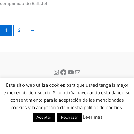
comprimido de Ballistol
1
2
→
Instagram
Facebook
YouTube
Correo electrónico
Este sitio web utiliza cookies para que usted tenga la mejor
experiencia de usuario. Si continúa navegando está dando su
consentimiento para la aceptación de las mencionadas
Todos los derechos © 2026 Eisport | Funciona gracias a
Tema
cookies y la aceptación de nuestra política de cookies.
Astra para WordPress
Leer más
Aceptar
Rechazar
Aviso Legal
Política de Privacidad