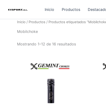
Ir
al
Inicio
Productos
Destacad
contenido
Inicio
/
Productos
/ Productos etiquetados “Mobilchok
Mobilchoke
Ordenado
Mostrando 1–12 de 16 resultados
por
los
últimos