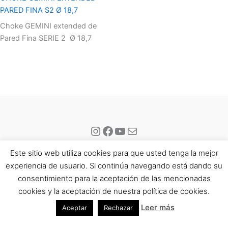
PARED FINA S2 Ø 18,7
Choke GEMINI extended de
Pared Fina SERIE 2 Ø 18,7
Instagram
Facebook
YouTube
Correo electrónico
Este sitio web utiliza cookies para que usted tenga la mejor
experiencia de usuario. Si continúa navegando está dando su
consentimiento para la aceptación de las mencionadas
Todos los derechos © 2026 Eisport | Funciona gracias a
Tema
cookies y la aceptación de nuestra política de cookies.
Astra para WordPress
Leer más
Aceptar
Rechazar