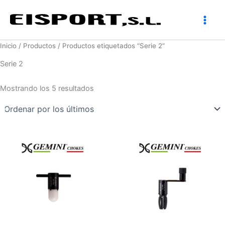
Ir
al
contenido
Inicio
/
Productos
/ Productos etiquetados “Serie 2”
Serie 2
Ordenado
Mostrando los 5 resultados
por
los
últimos