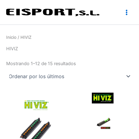
Ir
al
contenido
Inicio
/ HIVIZ
HIVIZ
Ordenado
Mostrando 1–12 de 15 resultados
por
los
últimos