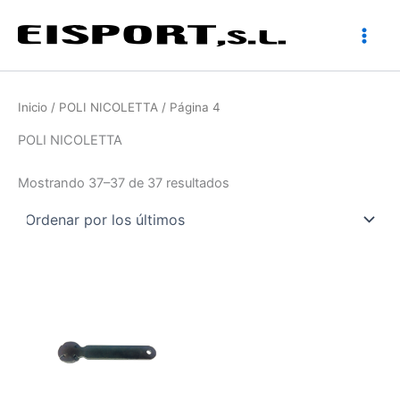
Ir
al
contenido
Inicio
/
POLI NICOLETTA
/ Página 4
POLI NICOLETTA
Ordenado
Mostrando 37–37 de 37 resultados
por
los
últimos