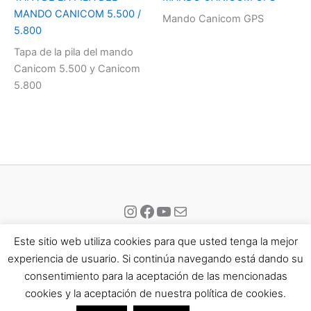
MANDO CANICOM 5.500 /
Mando Canicom GPS
5.800
Tapa de la pila del mando
Canicom 5.500 y Canicom
5.800
Instagram
Facebook
YouTube
Correo electrónico
Este sitio web utiliza cookies para que usted tenga la mejor
experiencia de usuario. Si continúa navegando está dando su
consentimiento para la aceptación de las mencionadas
Todos los derechos © 2026 Eisport | Funciona gracias a
Tema
cookies y la aceptación de nuestra política de cookies.
Astra para WordPress