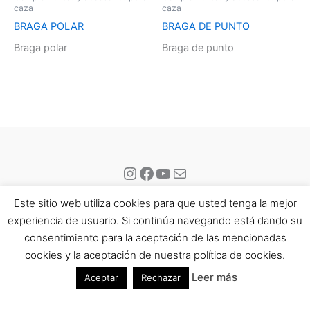
caza
caza
BRAGA POLAR
BRAGA DE PUNTO
Braga polar
Braga de punto
Instagram
Facebook
YouTube
Correo electrónico
Este sitio web utiliza cookies para que usted tenga la mejor
experiencia de usuario. Si continúa navegando está dando su
consentimiento para la aceptación de las mencionadas
Todos los derechos © 2026 Eisport | Funciona gracias a
Tema
cookies y la aceptación de nuestra política de cookies.
Astra para WordPress
Leer más
Aceptar
Rechazar