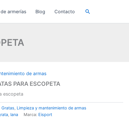
Buscar
 de armerías
Blog
Contacto
OPETA
ntenimiento de armas
RATAS PARA ESCOPETA
ra escopeta
:
Gratas
,
Limpieza y mantenimiento de armas
grata
,
lana
Marca:
Eisport