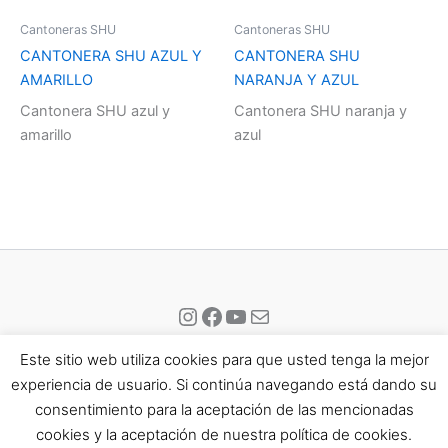
Cantoneras SHU
Cantoneras SHU
CANTONERA SHU AZUL Y
CANTONERA SHU
AMARILLO
NARANJA Y AZUL
Cantonera SHU azul y
Cantonera SHU naranja y
amarillo
azul
Instagram
Facebook
YouTube
Correo electrónico
Este sitio web utiliza cookies para que usted tenga la mejor
experiencia de usuario. Si continúa navegando está dando su
consentimiento para la aceptación de las mencionadas
Todos los derechos © 2026 Eisport | Funciona gracias a
Tema
cookies y la aceptación de nuestra política de cookies.