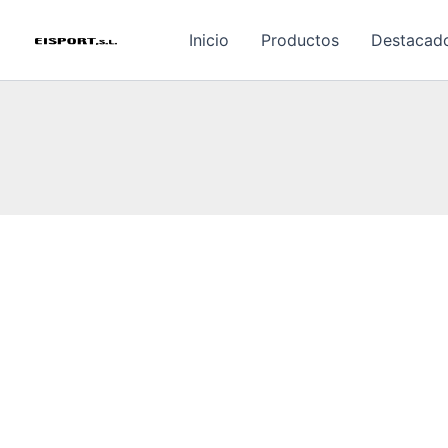
Ir
al
Inicio
Productos
Destacad
contenido