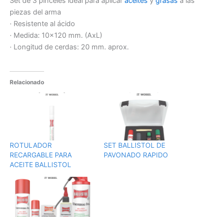
Set de 3 pinceles ideal para aplicar
aceites
y
grasas
a las
piezas del arma
· Resistente al ácido
· Medida: 10×120 mm. (AxL)
· Longitud de cerdas: 20 mm. aprox.
Relacionado
ROTULADOR
SET BALLISTOL DE
RECARGABLE PARA
PAVONADO RAPIDO
ACEITE BALLISTOL