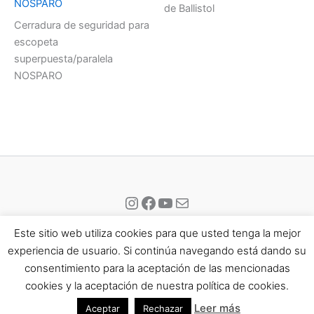
NOSPARO
de Ballistol
Cerradura de seguridad para
escopeta
superpuesta/paralela
NOSPARO
Instagram
Facebook
YouTube
Correo electrónico
Este sitio web utiliza cookies para que usted tenga la mejor
experiencia de usuario. Si continúa navegando está dando su
consentimiento para la aceptación de las mencionadas
Todos los derechos © 2026 Eisport | Funciona gracias a
Tema
cookies y la aceptación de nuestra política de cookies.
Astra para WordPress
Leer más
Aceptar
Rechazar