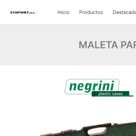
Ir
al
Inicio
Productos
Destacad
contenido
MALETA PA