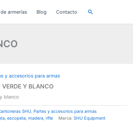
Buscar
 de armerías
Blog
Contacto
NCO
es y accesorios para armas
 VERDE Y BLANCO
y blanco
Cantoneras SHU
,
Partes y accesorios para armas
ata
,
escopeta
,
madera
,
rifle
Marca:
SHU Equipment