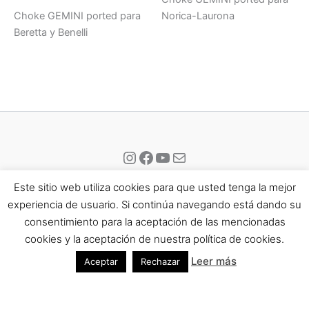
Choke GEMINI ported para
Norica-Laurona
Beretta y Benelli
Instagram
Facebook
YouTube
Correo electrónico
Este sitio web utiliza cookies para que usted tenga la mejor
experiencia de usuario. Si continúa navegando está dando su
consentimiento para la aceptación de las mencionadas
Todos los derechos © 2026 Eisport | Funciona gracias a
Tema
cookies y la aceptación de nuestra política de cookies.
Astra para WordPress
Leer más
Aceptar
Rechazar
Aviso Legal
Política de Privacidad