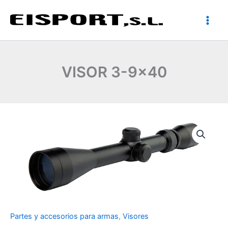
Ir
al
contenido
VISOR 3-9×40
Partes y accesorios para armas
,
Visores