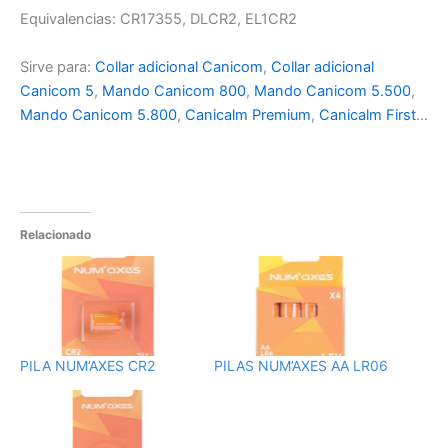
Equivalencias: CR17355, DLCR2, EL1CR2
Sirve para:
Collar adicional Canicom
,
Collar adicional
Canicom 5
,
Mando Canicom 800
,
Mando Canicom 5.500
,
Mando Canicom 5.800
,
Canicalm Premium
,
Canicalm First
…
Relacionado
PILA NUM’AXES CR2
PILAS NUM’AXES AA LR06