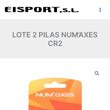
Ir
al
contenido
LOTE 2 PILAS NUM’AXES
CR2