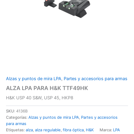
Alzas y puntos de mira LPA
,
Partes y accesorios para armas
ALZA LPA PARA H&K TTF49HK
H&K USP 40 S&W, USP 45, HKP8
SKU:
4136B
Categorías:
Alzas y puntos de mira LPA
,
Partes y accesorios
para armas
Etiquetas:
alza
,
alza regulable
,
fibra óptica
,
H&K
Marca:
LPA