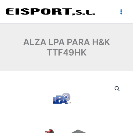
Ir
al
contenido
ALZA LPA PARA H&K
TTF49HK