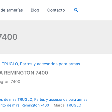
Buscar
 de armerías
Blog
Contacto
7400
ra TRUGLO
,
Partes y accesorios para armas
RA REMINGTON 7400
ngton 7400
tos de mira TRUGLO
,
Partes y accesorios para armas
nto de mira
,
Remington 7400
Marca:
TRUGLO