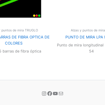
y puntos de mira TRUGLO
Alzas y puntos de mir
ARRAS DE FIBRA OPTICA DE
PUNTO DE MIRA LPA
COLORES
Punto de mira longitudina
5 barras de fibra óptica
54
Instagram
Facebook
YouTube
Correo electrónico